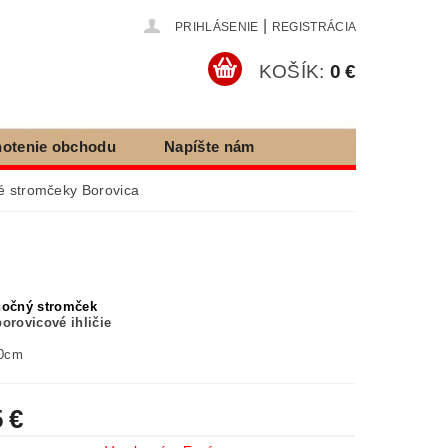
|
PRIHLÁSENIE
REGISTRÁCIA
KOŠÍK:
0 €
otenie obchodu
Napíšte nám
e tovaru
é stromčeky Borovica
nočný stromček
borovicové ihličie
0cm
 €