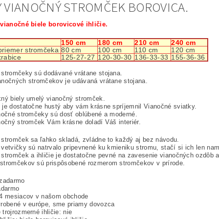
Y VIANOČNÝ STROMČEK BOROVICA.
vianočné biele borovicové ihličie.
150 cm
180 cm
210 cm
240 cm
priemer stromčeka
80 cm
100 cm
110 cm
120 cm
krabice
125-27-27
120-30-30
136-33-33
155-36-36
 stromčeky sú dodávané vrátane stojana.
anočných stromčekov je udávaná vrátane stojana.
kný biely umelý vianočný stromček.
je dostatočne hustý aby vám krásne spríjemnil Vianočné sviatky.
anočné stromčeky sú dosť oblúbené a moderné.
nočný stromček Vám krásne doladí Váš interiér.
stromček sa ľahko skladá, zvládne to každý aj bez návodu.
vetvičky sú natrvalo pripevnené ku kmieniku stromu, stačí si ich len nam
stromček a ihličie je dostatočne pevné na zavesenie vianočných ozdôb a
stromčekov sú prispôsobené rozmerom stromčekov v prírode.
 zadarmo
zadarmo
24 mesiacov v našom obchode
yrobené v európe, sme priamy dovozca
trojrozmerné ihličie: nie