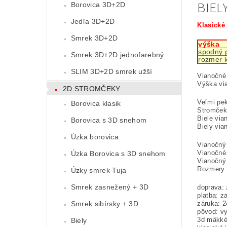
BIEL
Borovica 3D+2D
Jedľa 3D+2D
Klasické 
Smrek 3D+2D
výška
spodný 
Smrek 3D+2D jednofarebný
rozmer 
SLIM 3D+2D smrek užší
Vianočné
Výška vi
2D STROMČEKY
Veľmi pe
Borovica klasik
Stromček 
Biele vi
Borovica s 3D snehom
Biely via
Úzka borovica
Vianočný 
Vianočné 
Úzka Borovica s 3D snehom
Vianočný 
Rozmery 
Úzky smrek Tuja
Smrek zasnežený + 3D
doprava:
platba: 
záruka: 
Smrek sibírsky + 3D
pôvod: v
3d mäkké 
Biely