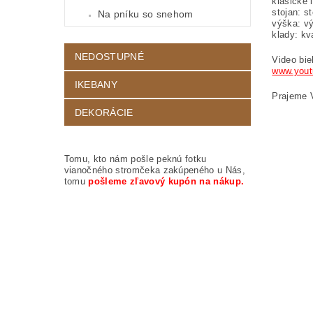
klasické i
stojan: s
Na pníku so snehom
výška: vý
klady: kv
NEDOSTUPNÉ
Video bie
www.yout
IKEBANY
Prajeme 
DEKORÁCIE
Tomu, kto nám pošle peknú fotku
vianočného stromčeka zakúpeného u Nás,
tomu
pošleme zľavový kupón na nákup.