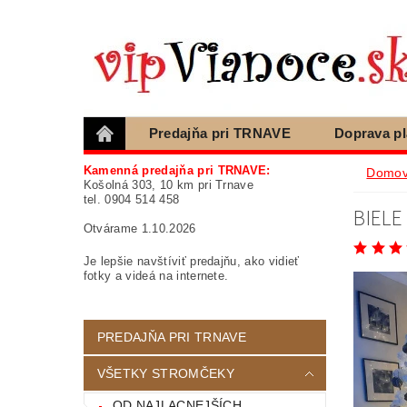
Predajňa pri TRNAVE
Doprava p
Blog
Ako nakupovať, otázky
Podm
Kamenná predajňa pri TRNAVE:
Domo
Košolná 303, 10 km pri Trnave
tel. 0904 514 458
BIELE
Otvárame 1.10.2026
Je lepšie navštíviť predajňu, ako vidieť
fotky a videá na internete.
PREDAJŇA PRI TRNAVE
VŠETKY STROMČEKY
OD NAJLACNEJŠÍCH