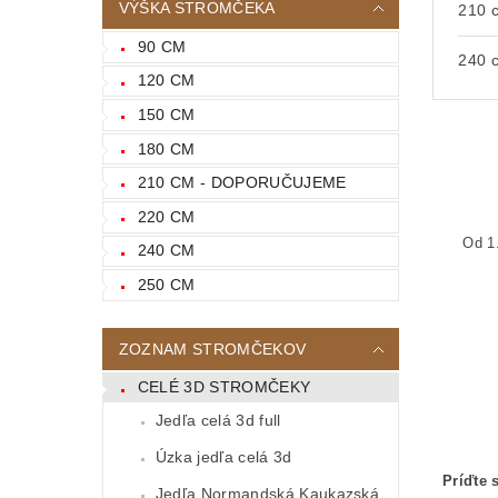
VÝŠKA STROMČEKA
210 
90 CM
240 
120 CM
150 CM
180 CM
210 CM - DOPORUČUJEME
220 CM
Od 1
240 CM
250 CM
ZOZNAM STROMČEKOV
CELÉ 3D STROMČEKY
Jedľa celá 3d full
Úzka jedľa celá 3d
Príďte 
Jedľa Normandská Kaukazská