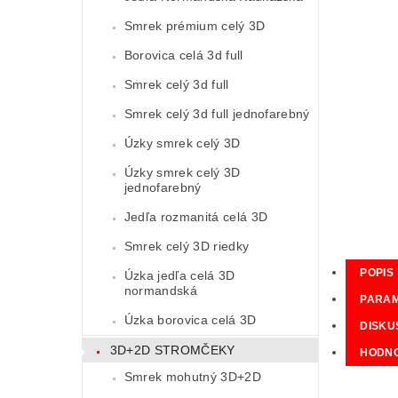
Smrek prémium celý 3D
Borovica celá 3d full
Smrek celý 3d full
Smrek celý 3d full jednofarebný
Úzky smrek celý 3D
Úzky smrek celý 3D
jednofarebný
Jedľa rozmanitá celá 3D
Smrek celý 3D riedky
POPIS
Úzka jedľa celá 3D
normandská
PARA
Úzka borovica celá 3D
DISKU
3D+2D STROMČEKY
HODNO
Smrek mohutný 3D+2D