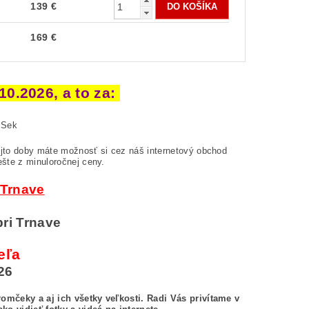
139 €
169 €
0.2026, a to za:
Sek
jto doby máte možnosť si cez náš internetový obchod
ešte z minuloročnej ceny.
 Trnave
pri Trnave
eľa
26
omčeky a aj ich všetky veľkosti.
Radi Vás privítame v