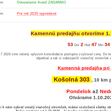
cm
Odosielame ihneď ZADARMO
cm
Pre rok 2025 vypredané
Kamennú predajňu otvoríme 1.1
53
2
47
33
Dní
Hod
Min
.7.2026 sme nútený vplyvom konsolidácie postupne zvyšovať ceny. Do te
objednať a tak si zabezpečiť vianočný stromček 
Kamenná predajňa pri
Košolná 303
, 10 km 
Pondelok
až
Ned
Otvárame 1.10.20
si k nám vybrať umelý vianočný stromček, máme rozložené všetky str