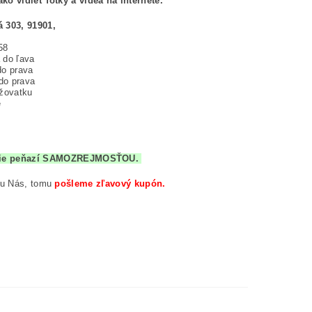
ako vidieť fotky a videá na internete.
á 303, 91901,
58
 do ľava
do prava
do prava
ižovatku
e
átenie peňazí SAMOZREJMOSŤOU.
 u Nás, tomu
pošleme zľavový kupón.