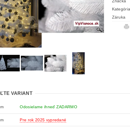
Značka
Kategóri
Záruka
ĽTE VARIANT
cm
Odosielame ihneď ZADARMO
cm
Pre rok 2025 vypredané