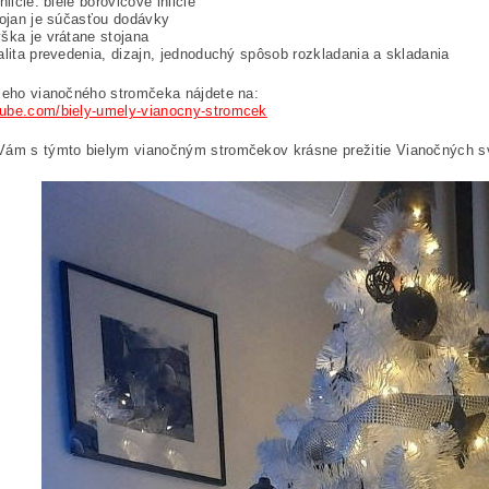
hličie: biele borovicové ihličie
tojan je súčasťou dodávky
ška je vrátane stojana
alita prevedenia, dizajn, jednoduchý spôsob rozkladania a skladania
leho vianočného stromčeka nájdete na:
ube.com/biely-umely-vianocny-stromcek
Vám s týmto bielym vianočným stromčekov krásne prežitie Vianočných sv