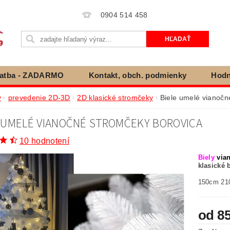
0904 514 458
latba - ZADARMO
Kontakt, obch. podmienky
Hodn
ienky ochrany osobných údajov
Cookies
Vráteni
v
prevedenie 2D-3D
2D klasické stromčeky
Biele umelé vianočn
 UMELÉ VIANOČNÉ STROMČEKY BOROVICA
10 hodnotení
Biely
via
klasické 
150cm 21
od 85