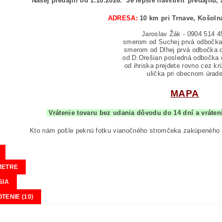
Našej predajni od 1.10.2026.
Je lepšie navštíviť predajňu, 
ADRESA:
10 km pri Trnave, Košoln
Jaroslav Žák - 0904 514 4
smerom od Suchej prvá odbočka
smerom od Dlhej prvá odbočka 
od D.Orešian posledná odbočka 
od ihriska prejdete rovno cez kr
ulička pri obecnom úrad
MAPA
Vrátenie tovaru bez udania dôvodu do 14 dní a vr
Kto nám pošle peknú fotku vianočného stromčeka zakúpeného
METRE
SIA
TENIE (10)