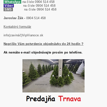
WhatsApp
na čísle 0904 514 458
Viber
na čísle 0904 514 458
SMS
na čísle 0904 514 458
Jaroslav Žák -
0904 514 458
Kontaktný formulár
info(zavináč)VipVianoce.sk
Neprišlo Vám potvrdenie objednávky do 24 hodín ?
Ak nemáte e-mail objednávajte prosím po telefóne.