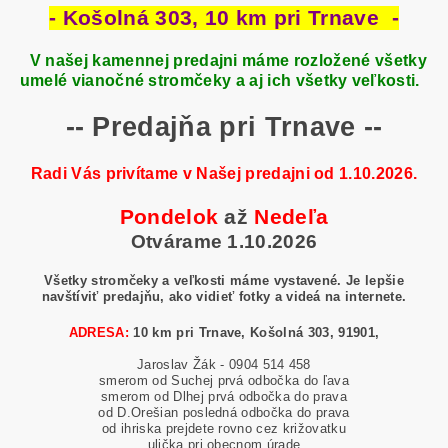
- Košolná 303, 10 km pri Trnave -
V našej kamennej predajni máme rozložené všetky
umelé vianočné stromčeky a aj ich všetky veľkosti.
-- Predajňa pri Trnave --
Radi Vás privítame v Našej predajni od 1.10.2026.
Pondelok
až
Nedeľa
Otvárame 1.10.2026
Všetky stromčeky a veľkosti máme vystavené. Je lepšie
navštíviť predajňu, ako vidieť fotky a videá na internete.
ADRESA:
10 km pri Trnave, Košolná 303, 91901,
Jaroslav Žák - 0904 514 458
smerom od Suchej prvá odbočka do ľava
smerom od Dlhej prvá odbočka do prava
od D.Orešian posledná odbočka do prava
od ihriska prejdete rovno cez križovatku
ulička pri obecnom úrade