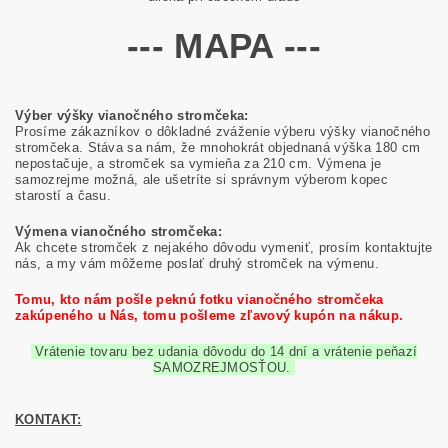
--- MAPA ---
Výber výšky vianočného stromčeka:
Prosíme zákazníkov o dôkladné zváženie výberu výšky vianočného
stromčeka. Stáva sa nám, že mnohokrát objednaná výška 180 cm
nepostačuje, a stromček sa vymieňa za 210 cm. Výmena je
samozrejme možná, ale ušetríte si správnym výberom kopec
starostí a času.
Výmena vianočného stromčeka:
Ak chcete stromček z nejakého dôvodu vymeniť, prosím kontaktujte
nás, a my vám môžeme poslať druhý stromček na výmenu.
Tomu, kto nám pošle peknú fotku vianočného stromčeka
zakúpeného u Nás, tomu pošleme zľavový kupón na nákup.
Vrátenie tovaru bez udania dôvodu do 14 dní a vrátenie peňazí
SAMOZREJMOSŤOU.
KONTAKT: