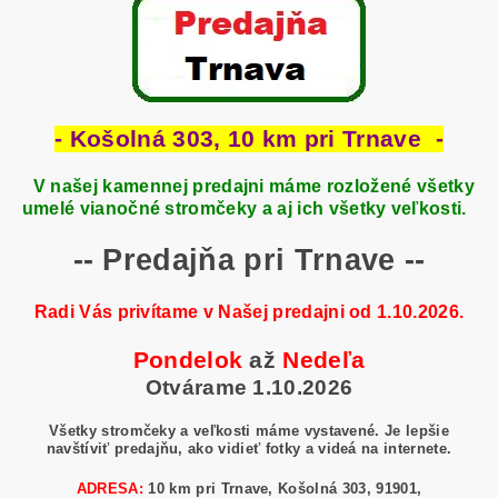
- Košolná 303, 10 km pri Trnave -
V našej kamennej predajni máme rozložené všetky
umelé vianočné stromčeky a aj ich všetky veľkosti.
-- Predajňa pri Trnave --
Radi Vás privítame v Našej predajni od 1.10.2026.
Pondelok
až
Nedeľa
Otvárame 1.10.2026
Všetky stromčeky a veľkosti máme vystavené. Je lepšie
navštíviť predajňu, ako vidieť fotky a videá na internete.
ADRESA:
10 km pri Trnave, Košolná 303, 91901,