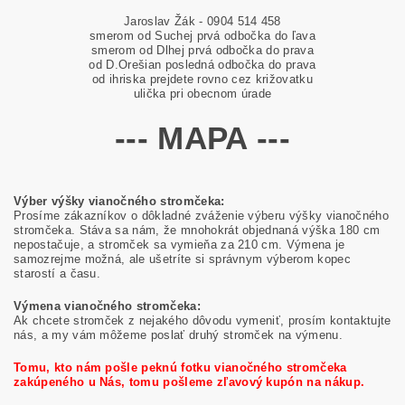
Jaroslav Žák - 0904 514 458
smerom od Suchej prvá odbočka do ľava
smerom od Dlhej prvá odbočka do prava
od D.Orešian posledná odbočka do prava
od ihriska prejdete rovno cez križovatku
ulička pri obecnom úrade
--- MAPA ---
Výber výšky vianočného stromčeka:
Prosíme zákazníkov o dôkladné zváženie výberu výšky vianočného
stromčeka. Stáva sa nám, že mnohokrát objednaná výška 180 cm
nepostačuje, a stromček sa vymieňa za 210 cm. Výmena je
samozrejme možná, ale ušetríte si správnym výberom kopec
starostí a času.
Výmena vianočného stromčeka:
Ak chcete stromček z nejakého dôvodu vymeniť, prosím kontaktujte
nás, a my vám môžeme poslať druhý stromček na výmenu.
Tomu, kto nám pošle peknú fotku vianočného stromčeka
zakúpeného u Nás, tomu pošleme zľavový kupón na nákup.