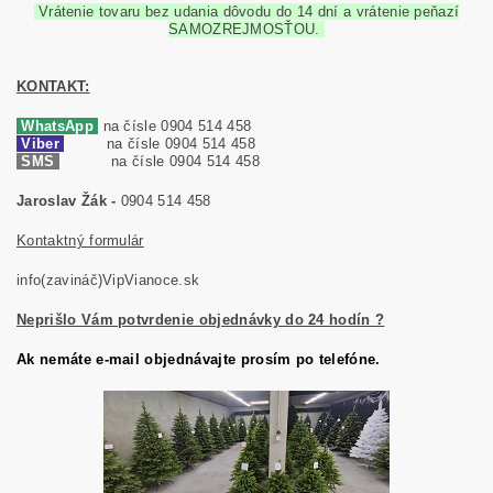
Vrátenie tovaru bez udania dôvodu do 14 dní a vrátenie peňazí
SAMOZREJMOSŤOU.
KONTAKT:
WhatsApp
na čísle 0904 514 458
Viber
na čísle 0904 514 458
SMS
na čísle 0904 514 458
Jaroslav Žák -
0904 514 458
Kontaktný formulár
info(zavináč)VipVianoce.sk
Neprišlo Vám potvrdenie objednávky do 24 hodín ?
Ak nemáte e-mail objednávajte prosím po telefóne.