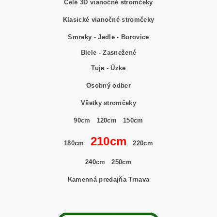
Celé 3D vianočné stromčeky
Klasické vianočné stromčeky
Smreky
-
Jedle
-
Borovice
Biele - Zasnežené
Tuje - Úzke
Osobný odber
Všetky stromčeky
90cm
120cm
150cm
210cm
180cm
220cm
240cm
250cm
Kamenná predajňa Trnava