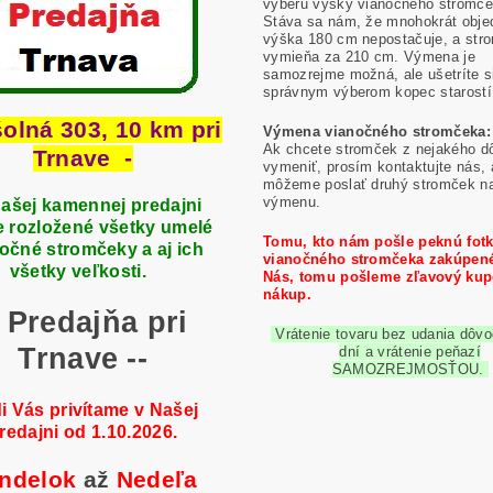
výberu výšky vianočného stromče
Stáva sa nám, že mnohokrát obje
výška 180 cm nepostačuje, a str
vymieňa za 210 cm. Výmena je
samozrejme možná, ale ušetríte s
správnym výberom kopec starostí
šolná 303, 10 km pri
Výmena vianočného stromčeka:
Ak chcete stromček z nejakého d
Trnave -
vymeniť, prosím kontaktujte nás,
môžeme poslať druhý stromček n
výmenu.
ašej kamennej predajni
 rozložené všetky umelé
Tomu, kto nám pošle peknú fot
očné stromčeky a aj ich
vianočného stromčeka zakúpen
všetky veľkosti.
Nás, tomu pošleme zľavový kup
nákup.
- Predajňa pri
Vrátenie tovaru bez udania dôvo
Trnave --
dní a vrátenie peňazí
SAMOZREJMOSŤOU.
i Vás privítame v Našej
redajni od 1.10.2026.
ndelok
až
Nedeľa