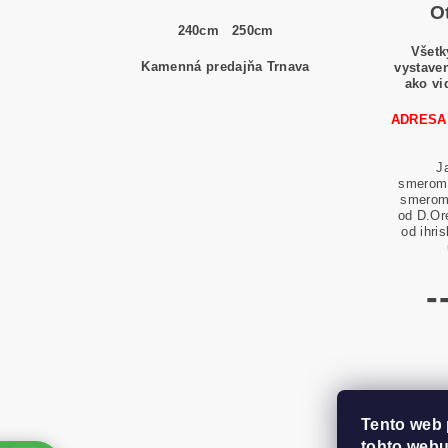
O
240cm
250cm
Všetk
Kamenná predajňa Trnava
vystaven
ako vi
ADRESA
J
smerom 
smerom 
od D.Or
od ihri
-
Tento web 
tohto webu