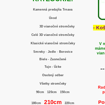
Kamenná predajňa Trnava
Úvod
3D vianočné stromčeky
- Ko
Celé 3D vianočné stromčeky
Klasické vianočné stromčeky
V n
máme
Smreky
-
Jedle
-
Borovice
vian
Biele - Zasnežené
Tuje - Úzke
-
Osobný odber
Všetky stromčeky
Rad
p
90cm
120cm
150cm
210cm
Po
180cm
220cm