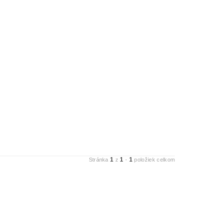
1
1
1
Stránka
z
-
položiek celkom