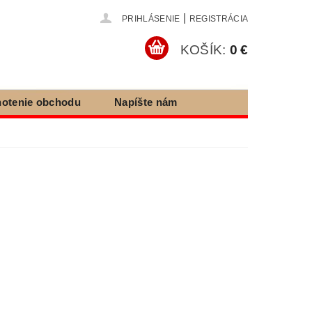
|
PRIHLÁSENIE
REGISTRÁCIA
KOŠÍK:
0 €
otenie obchodu
Napíšte nám
e tovaru