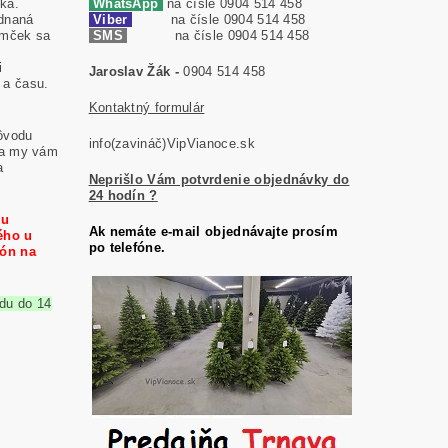
ka.
WhatsApp
na čísle 0904 514 458
dnaná
Viber
na čísle 0904 514 458
omček sa
SMS
na čísle 0904 514 458
i
Jaroslav Žák -
0904 514 458
 a času.
Kontaktný formulár
ôvodu
info(zavináč)VipVianoce.sk
 a my vám
a
Neprišlo Vám potvrdenie objednávky do
24 hodín ?
ku
Ak nemáte e-mail objednávajte prosím
ého u
po telefóne.
ón na
du do 14