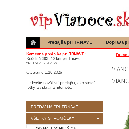
Predajňa pri TRNAVE
Doprava p
Blog
Ako nakupovať, otázky
Podm
Kamenná predajňa pri TRNAVE:
Domo
Košolná 303, 10 km pri Trnave
tel. 0904 514 458
VIANO
Otvárame 1.10.2026
VIANO
Je lepšie navštíviť predajňu, ako vidieť
fotky a videá na internete.
PREDAJŇA PRI TRNAVE
VŠETKY STROMČEKY
OD NAJLACNEJŠÍCH