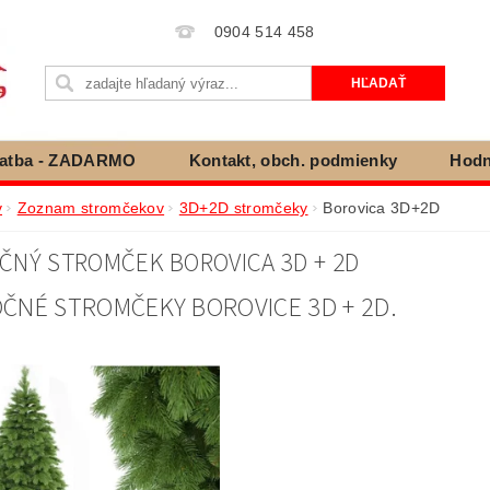
0904 514 458
latba - ZADARMO
Kontakt, obch. podmienky
Hodn
ienky ochrany osobných údajov
Cookies
Vráteni
v
Zoznam stromčekov
3D+2D stromčeky
Borovica 3D+2D
ČNÝ STROMČEK BOROVICA 3D + 2D
ČNÉ STROMČEKY BOROVICE 3D + 2D.