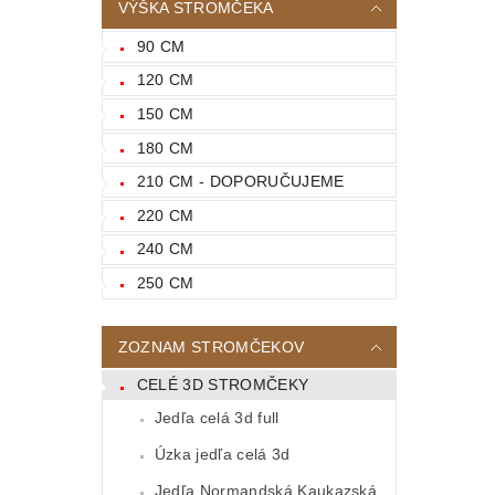
VÝŠKA STROMČEKA
90 CM
120 CM
150 CM
180 CM
210 CM - DOPORUČUJEME
220 CM
240 CM
250 CM
ZOZNAM STROMČEKOV
CELÉ 3D STROMČEKY
Jedľa celá 3d full
Úzka jedľa celá 3d
Jedľa Normandská Kaukazská