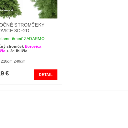
NOČNÉ STROMČEKY
VICE 3D+2D
elame ihneď ZADARMO
čný stromček
Borovica
ičie
+ 2d ihličie
 210cm 240cm
9 €
DETAIL