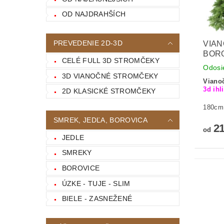
OD NAJDRAHŠÍCH
PREVEDENIE 2D-3D
VIA
BORO
CELÉ FULL 3D STROMČEKY
Odosi
3D VIANOČNÉ STROMČEKY
Viano
3d ihl
2D KLASICKÉ STROMČEKY
180cm
SMREK, JEDĽA, BOROVICA
21
od
JEDLE
SMREKY
BOROVICE
ÚZKE - TUJE - SLIM
BIELE - ZASNEŽENÉ