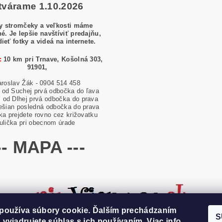
tvárame 1.10.2026
y stromčeky a veľkosti máme
é. Je lepšie navštíviť predajňu,
dieť fotky a videá na internete.
:
10 km pri Trnave, Košolná 303,
91901,
aroslav Žák - 0904 514 458
od Suchej prvá odbočka do ľava
od Dlhej prvá odbočka do prava
ešian posledná odbočka do prava
ska prejdete rovno cez križovatku
ulička pri obecnom úrade
-- MAPA ---
používa súbory cookie. Ďalším prechádzaním
S
 vyjadrujete súhlas s ich používaním.
Viac info