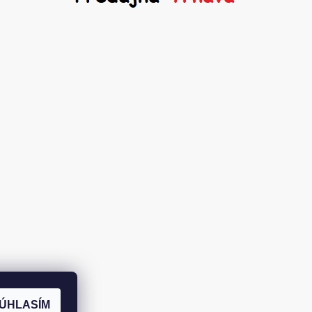
ÚHLASÍM