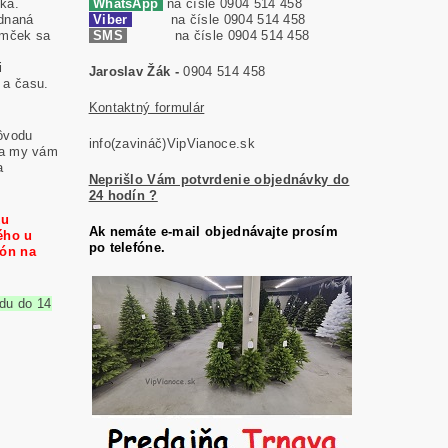
ka.
WhatsApp
na čísle 0904 514 458
dnaná
Viber
na čísle 0904 514 458
omček sa
SMS
na čísle 0904 514 458
i
Jaroslav Žák -
0904 514 458
 a času.
Kontaktný formulár
ôvodu
info(zavináč)VipVianoce.sk
 a my vám
a
Neprišlo Vám potvrdenie objednávky do
24 hodín ?
ku
Ak nemáte e-mail objednávajte prosím
ého u
po telefóne.
ón na
du do 14