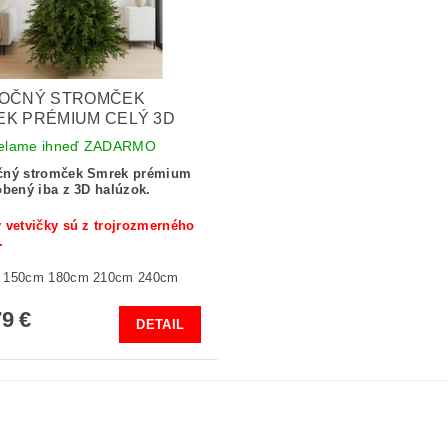
NOČNÝ STROMČEK
K PRÉMIUM CELÝ 3D
elame ihneď ZADARMO
čný stromček Smrek prémium
obený iba z 3D halúzok.
 vetvičky sú z trojrozmerného
.
 150cm 180cm 210cm 240cm
9 €
DETAIL