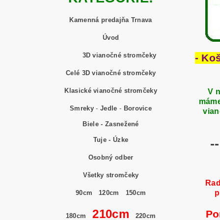
Kamenná predajňa Trnava
Úvod
3D vianočné stromčeky
- Ko
Celé 3D vianočné stromčeky
Klasické vianočné stromčeky
V n
máme
Smreky
-
Jedle
-
Borovice
vian
Biele - Zasnežené
Tuje - Úzke
-
Osobný odber
Všetky stromčeky
Rad
p
90cm
120cm
150cm
210cm
Po
180cm
220cm