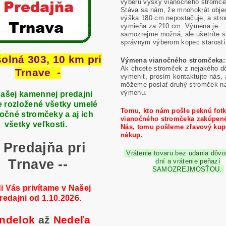
výberu výšky vianočného stromče
Stáva sa nám, že mnohokrát obje
výška 180 cm nepostačuje, a str
vymieňa za 210 cm. Výmena je
samozrejme možná, ale ušetríte s
správnym výberom kopec starostí
šolná 303, 10 km pri
Výmena vianočného stromčeka:
Ak chcete stromček z nejakého d
Trnave -
vymeniť, prosím kontaktujte nás,
môžeme poslať druhý stromček n
výmenu.
ašej kamennej predajni
 rozložené všetky umelé
Tomu, kto nám pošle peknú fot
očné stromčeky a aj ich
vianočného stromčeka zakúpen
všetky veľkosti.
Nás, tomu pošleme zľavový kup
nákup.
- Predajňa pri
Vrátenie tovaru bez udania dôvo
Trnave --
dní a vrátenie peňazí
SAMOZREJMOSŤOU.
i Vás privítame v Našej
redajni od 1.10.2026.
ndelok
až
Nedeľa