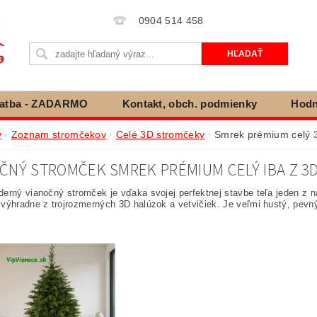
0904 514 458
latba - ZADARMO
Kontakt, obch. podmienky
Hodn
ienky ochrany osobných údajov
Cookies
Vráteni
v
Zoznam stromčekov
Celé 3D stromčeky
Smrek prémium celý 
ČNÝ STROMČEK SMREK PRÉMIUM CELÝ IBA Z 3D 
erný vianočný stromček je vďaka svojej perfektnej stavbe teľa jeden z 
výhradne z trojrozmerných 3D halúzok a vetvičiek. Je veľmi hustý, pevný