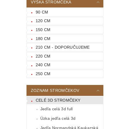
VÝŠKA STROMČEKA
90 CM
120 CM
150 CM
180 CM
210 CM - DOPORUČUJEME
220 CM
240 CM
250 CM
ZOZNAM STROMČEKOV
CELÉ 3D STROMČEKY
Jedľa celá 3d full
Úzka jedľa celá 3d
Jedľa Normandská Kaukazská