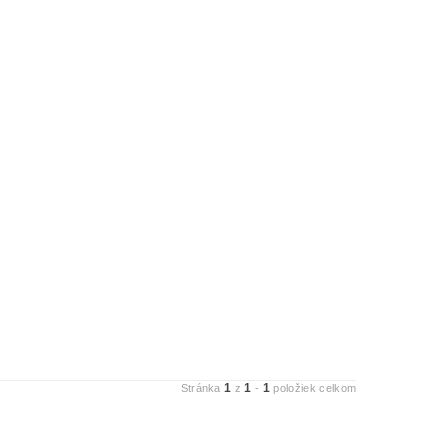
1
1
1
Stránka
z
-
položiek celkom