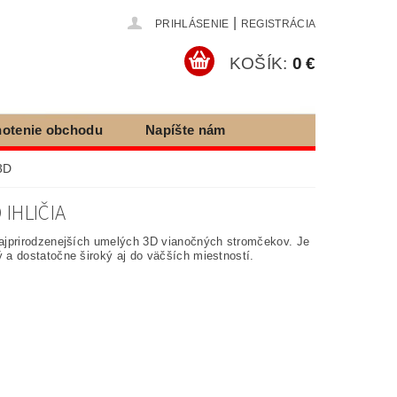
|
PRIHLÁSENIE
REGISTRÁCIA
KOŠÍK:
0 €
otenie obchodu
Napíšte nám
e tovaru
3D
IHLIČIA
najprirodzenejších umelých 3D vianočných stromčekov. Je
 a dostatočne široký aj do väčších miestností.