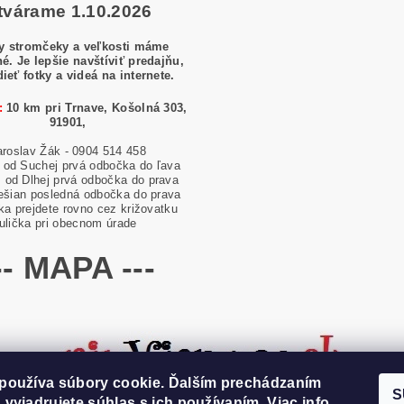
tvárame 1.10.2026
y stromčeky a veľkosti máme
é. Je lepšie navštíviť predajňu,
dieť fotky a videá na internete.
:
10 km pri Trnave, Košolná 303,
91901,
aroslav Žák - 0904 514 458
od Suchej prvá odbočka do ľava
od Dlhej prvá odbočka do prava
ešian posledná odbočka do prava
ska prejdete rovno cez križovatku
ulička pri obecnom úrade
-- MAPA ---
používa súbory cookie. Ďalším prechádzaním
S
 vyjadrujete súhlas s ich používaním.
Viac info