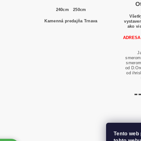
O
240cm
250cm
Všetk
Kamenná predajňa Trnava
vystaven
ako vi
ADRESA
J
smerom 
smerom 
od D.Or
od ihri
-
Tento web 
tohto webu