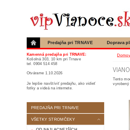
Predajňa pri TRNAVE
Doprava p
Blog
Ako nakupovať, otázky
Podm
Kamenná predajňa pri TRNAVE:
Domo
Košolná 303, 10 km pri Trnave
tel. 0904 514 458
VIANO
Otvárame 1.10.2026
Tento mod
Je lepšie navštíviť predajňu, ako vidieť
vyrobený 
fotky a videá na internete.
PREDAJŇA PRI TRNAVE
VŠETKY STROMČEKY
OD NAJLACNEJŠÍCH