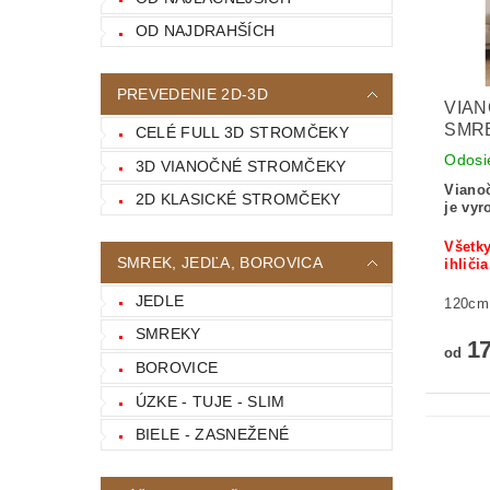
OD NAJDRAHŠÍCH
PREVEDENIE 2D-3D
VIA
SMRE
CELÉ FULL 3D STROMČEKY
Odosi
3D VIANOČNÉ STROMČEKY
Viano
2D KLASICKÉ STROMČEKY
je vyr
Všetky
SMREK, JEDĽA, BOROVICA
ihličia
JEDLE
120cm
SMREKY
17
od
BOROVICE
ÚZKE - TUJE - SLIM
BIELE - ZASNEŽENÉ