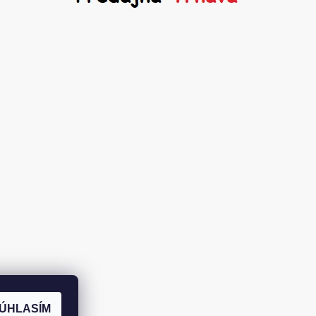
ÚHLASÍM