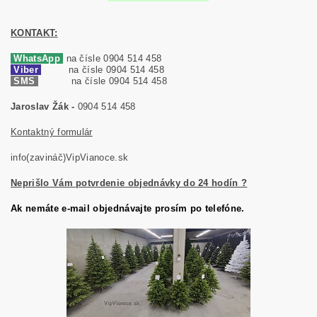
KONTAKT:
WhatsApp
na čísle 0904 514 458
Viber
na čísle 0904 514 458
SMS
na čísle 0904 514 458
Jaroslav Žák -
0904 514 458
Kontaktný formulár
info(zavináč)VipVianoce.sk
Neprišlo Vám potvrdenie objednávky do 24 hodín ?
Ak nemáte e-mail objednávajte prosím po telefóne.