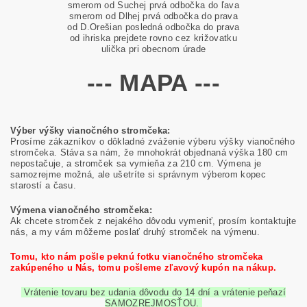
smerom od Suchej prvá odbočka do ľava
smerom od Dlhej prvá odbočka do prava
od D.Orešian posledná odbočka do prava
od ihriska prejdete rovno cez križovatku
ulička pri obecnom úrade
--- MAPA ---
Výber výšky vianočného stromčeka:
Prosíme zákazníkov o dôkladné zváženie výberu výšky vianočného
stromčeka. Stáva sa nám, že mnohokrát objednaná výška 180 cm
nepostačuje, a stromček sa vymieňa za 210 cm. Výmena je
samozrejme možná, ale ušetríte si správnym výberom kopec
starostí a času.
Výmena vianočného stromčeka:
Ak chcete stromček z nejakého dôvodu vymeniť, prosím kontaktujte
nás, a my vám môžeme poslať druhý stromček na výmenu.
Tomu, kto nám pošle peknú fotku vianočného stromčeka
zakúpeného u Nás, tomu pošleme zľavový kupón na nákup.
Vrátenie tovaru bez udania dôvodu do 14 dní a vrátenie peňazí
SAMOZREJMOSŤOU.