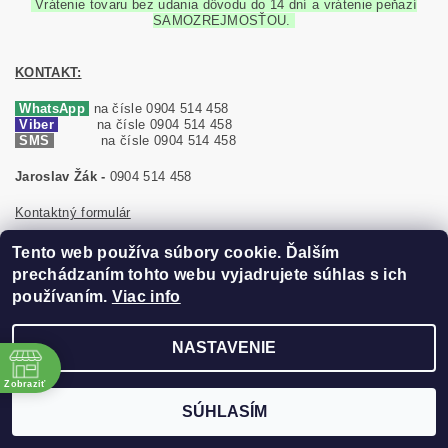
Vrátenie tovaru bez udania dôvodu do 14 dní a vrátenie peňazí
SAMOZREJMOSŤOU.
KONTAKT:
WhatsApp
na čísle 0904 514 458
Viber
na čísle 0904 514 458
SMS
na čísle 0904 514 458
Jaroslav Žák -
0904 514 458
Kontaktný formulár
info(zavináč)VipVianoce.sk
Tento web používa súbory cookie. Ďalším
prechádzaním tohto webu vyjadrujete súhlas s ich
Neprišlo Vám potvrdenie objednávky do 24 hodín ?
používaním.
Viac info
Ak nemáte e-mail objednávajte prosím po telefóne.
NASTAVENIE
e
Zobraziť
SÚHLASÍM