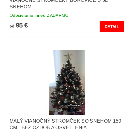
VIANOČNÉ STROMČEKY BOROVICE S 3D
SNEHOM
Odosielame ihneď ZADARMO
95 €
od
DETAIL
MALÝ VIANOČNÝ STROMČEK SO SNEHOM 150
CM - BEZ OZDÔB A OSVETLENIA