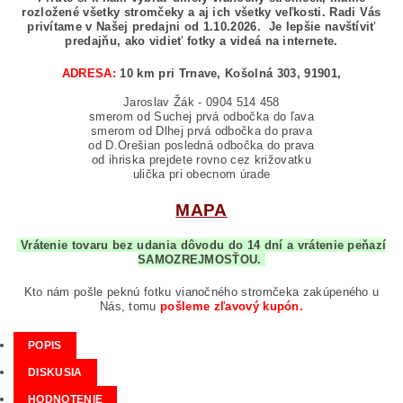
rozložené všetky stromčeky a aj ich všetky veľkosti.
Radi Vás
privítame v Našej predajni od 1.10.2026.
Je lepšie navštíviť
predajňu, ako vidieť fotky a videá na internete.
ADRESA:
10 km pri Trnave, Košolná 303, 91901,
Jaroslav Žák - 0904 514 458
smerom od Suchej prvá odbočka do ľava
smerom od Dlhej prvá odbočka do prava
od D.Orešian posledná odbočka do prava
od ihriska prejdete rovno cez križovatku
ulička pri obecnom úrade
MAPA
Vrátenie tovaru bez udania dôvodu do 14 dní a vrátenie peňazí
SAMOZREJMOSŤOU.
Kto nám pošle peknú fotku vianočného stromčeka zakúpeného u
Nás, tomu
pošleme zľavový kupón.
POPIS
DISKUSIA
HODNOTENIE