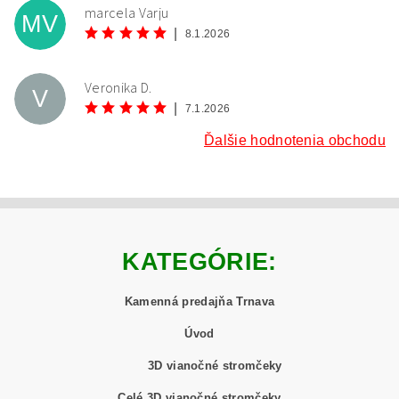
marcela Varju
MV
Oboznámil som sa s
podmienkami ochrany osobných
|
8.1.2026
údajov
.
Veronika D.
V
|
7.1.2026
Ďalšie hodnotenia obchodu
KATEGÓRIE:
Kamenná predajňa Trnava
Úvod
3D vianočné stromčeky
Celé 3D vianočné stromčeky