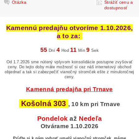
Otázka
Strážiť cenu a
dostupnosť
Kamennú predajňu otvoríme 1.10.2026,
a to za:
55
4
11
8
Dní
Hod
Min
Sek
Od 1.7.2026 sme nútený vplyvom konsolidácie postupne zvyšovať
ceny. Do tejto doby máte možnosť si cez náš internetový obchod
objednať a tak si zabezpečiť vianočný stromček ešte z minuloročnej
ceny.
Kamenná predajňa pri Trnave
Košolná 303
, 10 km pri Trnave
Pondelok
až
Nedeľa
Otvárame 1.10.2026
Príďte si k nám vybrať umelý vianočný stromček, máme