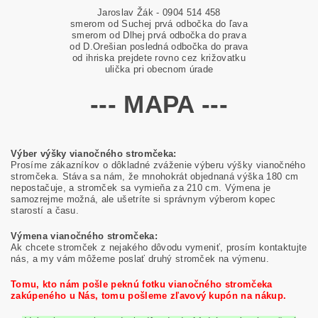
Jaroslav Žák - 0904 514 458
smerom od Suchej prvá odbočka do ľava
smerom od Dlhej prvá odbočka do prava
od D.Orešian posledná odbočka do prava
od ihriska prejdete rovno cez križovatku
ulička pri obecnom úrade
--- MAPA ---
Výber výšky vianočného stromčeka:
Prosíme zákazníkov o dôkladné zváženie výberu výšky vianočného
stromčeka. Stáva sa nám, že mnohokrát objednaná výška 180 cm
nepostačuje, a stromček sa vymieňa za 210 cm. Výmena je
samozrejme možná, ale ušetríte si správnym výberom kopec
starostí a času.
Výmena vianočného stromčeka:
Ak chcete stromček z nejakého dôvodu vymeniť, prosím kontaktujte
nás, a my vám môžeme poslať druhý stromček na výmenu.
Tomu, kto nám pošle peknú fotku vianočného stromčeka
zakúpeného u Nás, tomu pošleme zľavový kupón na nákup.