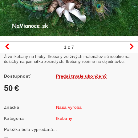
1
z 7
Živé ikebany na hroby. Ikebany zo živých materiálov sú ideálne na
dušičky na pamiatku zosnulých. Ikebany robíme na objednávku.
Dostupnosť
Predaj trvale ukončený
50 €
Značka
Naša výroba
Kategória
Ikebany
Položka bola vypredaná...