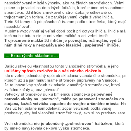
napodobňované mladé výhonky, ako na živých stromčekoch. Veľmi
pekne to je vidieť na detailných fotkách, ktoré máme pri vianočnom
stromčeku. 3d ihličie smrekového stromčeka je odlievané do
trojrozmerných foriem, čo zaručuje vernú kópiu živého ihličia.
Tieto 3d formy sú prispôsobené tvarom podľa stromčeka, ktorý majú
napodobňovať.
Musíme vyzdvihnúť aj veľmi dobrí pocit pri dotyku ihličia. Ihličie má
ideálnu hustotu a nie je ani veľmi mäkké a ani veľmi tvrdé.
Trojrozmerné mäkké 3d ihličie je pevnejšie, reálnejšie, vydrží
nám dlhé roky a neopadáva ako klasické „papierové“ ihličie.
--- Extra rýchle skladanie ---
Ďalšou skvelou vlastnosťou tohto vianočného stromčeka je jeho
unikátny spôsob rozloženia a následného zloženia
.
Ide o veľmi jednoduchý spôsob skladania vianočného stromčeka, pri
ktorom už za pár minút máme stromček pripravený na Vianoce.
Je to inovatívny spôsob skladania vianočných stromčekov, ktorý
zvládne každý aj bez „návodu“.
Vetvičky stromčekov sú ku kmieniku stromčeka
pripevnené
natrvalo akoby na „pántoch“, takže po postavení stromčeka do
stojana, každá vetvička zapadne do svojho určeného miesta
. Na
Vás už len ostane namodelovať zopár vetvičiek podľa vašej
predstavy, aby bol vianočný stromček taký, ako si ho predstavujete.
Vrch stromčeka
nie je ukončený „polmetrovou“ halúzkou
, ktorá
by umelo navyšovala celkovú výšku stromčeka.