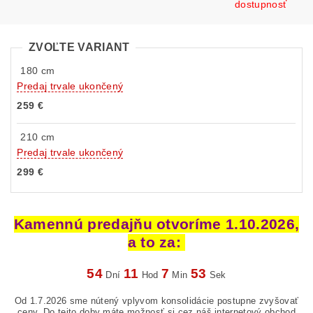
dostupnosť
ZVOĽTE VARIANT
180 cm
Predaj trvale ukončený
259 €
210 cm
Predaj trvale ukončený
299 €
Kamennú predajňu otvoríme 1.10.2026,
a to za:
54
11
7
51
Dní
Hod
Min
Sek
Od 1.7.2026 sme nútený vplyvom konsolidácie postupne zvyšovať
ceny. Do tejto doby máte možnosť si cez náš internetový obchod