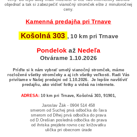
objednať a tak si zabezpečiť vianočný stromček ešte z minuloročnej
ceny.
Kamenná predajňa pri Trnave
Košolná 303
, 10 km pri Trnave
Pondelok
až
Nedeľa
Otvárame 1.10.2026
Príďte si k nám vybrať umelý vianočný stromček, máme
rozložené všetky stromčeky a aj ich všetky veľkosti.
Radi Vás
privítame v Našej predajni od 1.10.2026.
Je lepšie navštíviť
predajňu, ako vidieť fotky a videá na internete.
ADRESA:
10 km pri Trnave, Košolná 303, 91901,
Jaroslav Žák - 0904 514 458
smerom od Suchej prvá odbočka do ľava
smerom od Dlhej prvá odbočka do prava
od D.Orešian posledná odbočka do prava
od ihriska prejdete rovno cez križovatku
ulička pri obecnom úrade