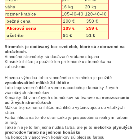
váha
16 kg
20 kg
rozmer krabice
105-40-40
120-40-40
bežná cena
290 €
350 €
Akciová cena
199 €
299 €
ušetríte
91 €
51 €
Stromček je dodávaný bez svetielok, ktoré sú zobrazené na
obrázkoch.
Vianočné stromčeky sú dodávané vrátane stojana.
Klasické ihličie je použité len pri kmieniku stromčeka na
zahustenie.
Hlavnou výhodou tohto vianočného stromčeka je použité
vysokokvalitné mäkké 3d ihličie
.
Toto trojrozmerné ihličie verne napodobňuje konáriky živých
vianočných stromčekov.
Konáriky 3d vianočných stromčekov sú tvarovo na
nerozoznanie
od živých stromčekoch
.
Mäkké trojrozmerné ihličie má ihličie vyčnievajúce do všetkých
strán.
Farba ihličia na tomto stromčeku je prispôsobená reálnym farbám
prírody.
Takže nie je to len jedná nudná farba, ale je to
niekoľko plynulých
prechodov farieb na jednom konáriku
.
Na koncoch vianočných konárikov sú bledšou farbou