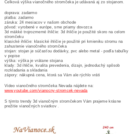
Celková výška vianočného stromčeka je udávaná aj zo stojanom.
doprava: zadarmo
platba: zadarmo
záruka: 24 mesiacov v našom obchode
pôvod: vyrobené v európe, sme priamy dovozca
3d mäkké trojrozmerné ihličie: 3d ihličie je použité skoro na celom
stromčeku
klasické ihličie: klasické ihličie je použité pri kmieniku stromu na
zahustenie vianočného stromčeka
stojan: stojan je súčasťou dodávky, pvc alebo metal - podľa tabuľky
v popise
výška: výška je vrátane stojana
klady: 3d ihličie, kvalita prevedenia, dizajn, jednoduchý spôsob
rozkladania a skladania
zápory: nákupná cena, ktorá sa Vám ale rýchlo vráti
Video vianočného stromčeka Nevada nájdete na:
www.youtube.com/vianocny-stromcek-nevada
S týmto trendy 3d vianočným stromčekom Vám prajeme krásne
prežitie vianočných sviatkov .