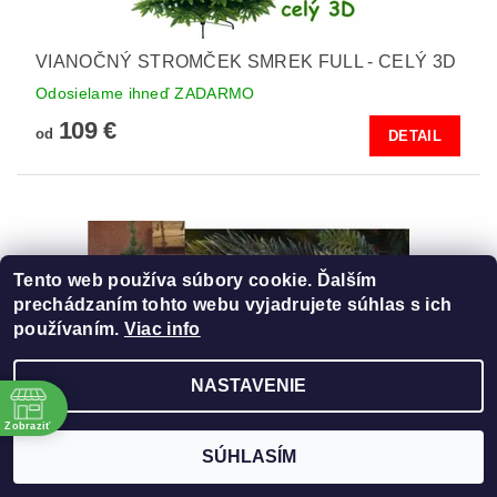
VIANOČNÝ STROMČEK SMREK FULL - CELÝ 3D
Odosielame ihneď ZADARMO
109 €
od
DETAIL
Tento web používa súbory cookie. Ďalším
prechádzaním tohto webu vyjadrujete súhlas s ich
používaním.
Viac info
NASTAVENIE
e
Zobraziť
SÚHLASÍM
ÚZKE VIANOČNÉ STROMČEKY SMREKY FULL -