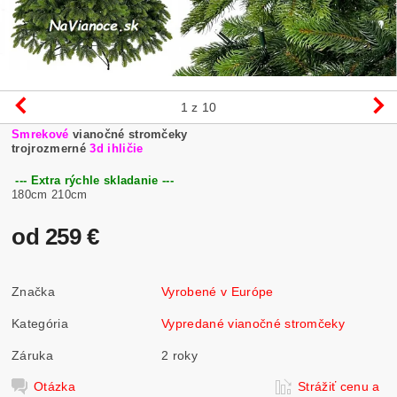
1
z 10
Smrekové
vianočné stromčeky
trojrozmerné
3d ihličie
--- Extra rýchle skladanie ---
180cm 210cm
od 259 €
Značka
Vyrobené v Európe
Kategória
Vypredané vianočné stromčeky
Záruka
2 roky
Otázka
Strážiť cenu a