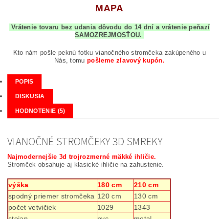
MAPA
Vrátenie tovaru bez udania dôvodu do 14 dní a vrátenie peňazí
SAMOZREJMOSŤOU.
Kto nám pošle peknú fotku vianočného stromčeka zakúpeného u
Nás, tomu
pošleme zľavový kupón.
POPIS
DISKUSIA
HODNOTENIE (5)
VIANOČNÉ STROMČEKY 3D SMREKY
Najmodernejšie 3d trojrozmerné mäkké ihličie.
Stromček obsahuje aj klasické ihličie na zahustenie.
výška
180 cm
210 cm
spodný priemer stromčeka
120 cm
130 cm
počet vetvičiek
1029
1343
stojan
pvc
metal