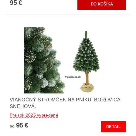
95 €
VIANOČNÝ STROMČEK NA PNÍKU, BOROVICA
SNEHOVÁ.
Pre rok 2025 vypredané
95 €
od
DETAIL