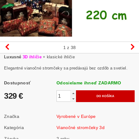
1
z 38
Luxusné
3D ihličie
+ klasické ihličie
Elegantné vianočné stromčeky sa predávajú bez ozdôb a svetiel.
Dostupnosť
Odosielame ihneď ZADARMO
329 €
Značka
Vyrobené v Európe
Kategória
Vianočné stromčeky 3d
Záruka
2 roky