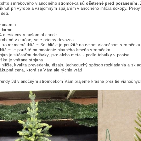
 tohto smrekového vianočného stromčeka
sú ošetrené pred poranením. Z
iknúť pri výrobe a vzájomným spájaním vianočného ihličia dokopy. Prebyt
 deti.
 zadarmo
zadarmo
24 mesiacov v našom obchode
yrobené v európe, sme priamy dovozca
trojrozmerné ihličie: 3d ihličie je použité na celom vianočnom stromčeku
ihličie: je použité na omotanie hlavného kmeňa stromčeka
tojan je súčasťou dodávky, pvc alebo metal - podľa tabuľky v popise
ška je vrátane stojana
 ihličie, kvalita prevedenia, dizajn, jednoduchý spôsob rozkladania a skla
ákupná cena, ktorá sa Vám ale rýchlo vráti
trendy 3d vianočným stromčekom Vám prajeme krásne prežitie vianočných