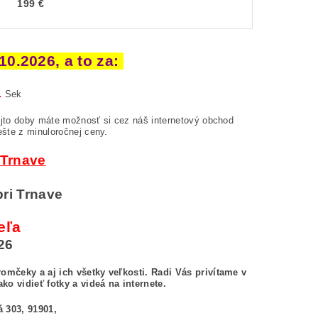
199 €
0.2026, a to za:
9
Sek
jto doby máte možnosť si cez náš internetový obchod
ešte z minuloročnej ceny.
 Trnave
pri Trnave
eľa
26
omčeky a aj ich všetky veľkosti.
Radi Vás privítame v
ako vidieť fotky a videá na internete.
á 303, 91901,