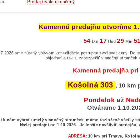
cm
Predaj trvale ukončený
Kamennú predajňu otvoríme 1.1
54
17
29
4
Dní
Hod
Min
.7.2026 sme nútený vplyvom konsolidácie postupne zvyšovať ceny. Do te
objednať a tak si zabezpečiť vianočný stromček 
Kamenná predajňa pri
Košolná 303
, 10 km 
Pondelok
až
Ned
Otvárame 1.10.20
si k nám vybrať umelý vianočný stromček, máme rozložené všetky str
Našej predajni od 1.10.2026.
Je lepšie navštíviť predajňu, 
ADRESA:
10 km pri Trnave, Košoln