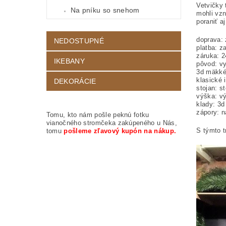
Vetvičky
Na pníku so snehom
mohli vzn
poraniť aj
doprava:
NEDOSTUPNÉ
platba: 
záruka: 
IKEBANY
pôvod: v
3d mäkké 
klasické 
DEKORÁCIE
stojan: s
výška: vý
klady: 3d
zápory: n
Tomu, kto nám pošle peknú fotku
vianočného stromčeka zakúpeného u Nás,
S týmto 
tomu
pošleme zľavový kupón na nákup.