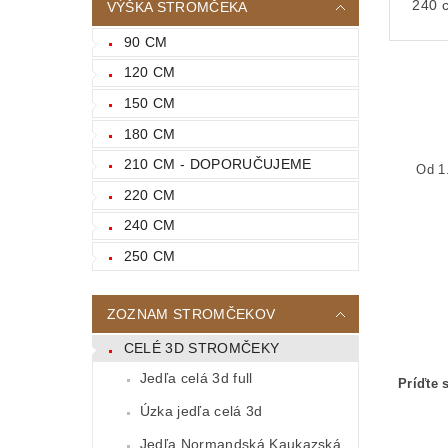
240 
VÝŠKA STROMČEKA
90 CM
120 CM
150 CM
180 CM
210 CM - DOPORUČUJEME
Od 1
220 CM
240 CM
250 CM
ZOZNAM STROMČEKOV
CELÉ 3D STROMČEKY
Jedľa celá 3d full
Príďte 
Úzka jedľa celá 3d
Jedľa Normandská Kaukazská