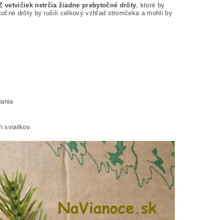
 vetvičiek netrčia žiadne prebytočné drôty
, ktoré by
očné drôty by rušili celkový vzhľad stromčeka a mohli by
dania
 sviatkov.