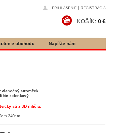
|
PRIHLÁSENIE
REGISTRÁCIA
KOŠÍK:
0 €
otenie obchodu
Napíšte nám
e tovaru
 vianočný stromček
hličie zelenkavý
tvičky sú z 3D ihličia.
0cm 240cm