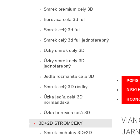
Smrek prémium celý 3D
Borovica celá 3d full
Smrek celý 3d full
Smrek celý 3d full jednofarebný
Úzky smrek celý 3D
Úzky smrek celý 3D
jednofarebný
Jedľa rozmanitá celá 3D
POPIS
Smrek celý 3D riedky
DISKU
Úzka jedľa celá 3D
HODNO
normandská
Úzka borovica celá 3D
VIAN
3D+2D STROMČEKY
JARN
Smrek mohutný 3D+2D