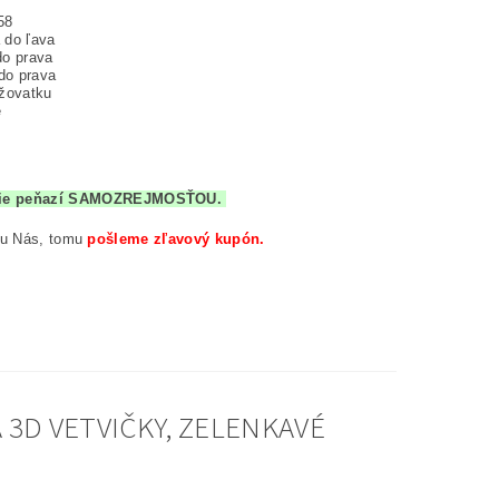
58
 do ľava
do prava
do prava
ižovatku
e
átenie peňazí SAMOZREJMOSŤOU.
 u Nás, tomu
pošleme zľavový kupón.
 3D VETVIČKY, ZELENKAVÉ