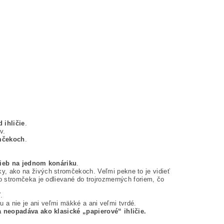
 ihličie
.
v.
mčekoch
.
rieb na jednom konáriku
.
, ako na živých stromčekoch. Veľmi pekne to je vidieť
 stromčeka je odlievané do trojrozmerných foriem, čo
.
tu a nie je ani veľmi mäkké a ani veľmi tvrdé.
a neopadáva ako klasické „papierové“ ihličie.