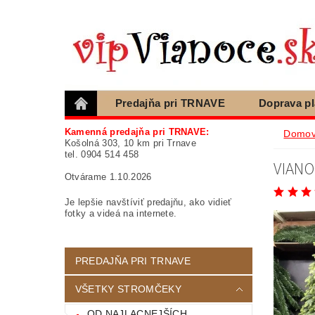
Predajňa pri TRNAVE
Doprava p
Blog
Ako nakupovať, otázky
Podm
Kamenná predajňa pri TRNAVE:
Domo
Košolná 303, 10 km pri Trnave
tel. 0904 514 458
VIANO
Otvárame 1.10.2026
Je lepšie navštíviť predajňu, ako vidieť
fotky a videá na internete.
PREDAJŇA PRI TRNAVE
VŠETKY STROMČEKY
OD NAJLACNEJŠÍCH