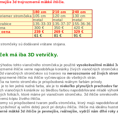
nejšie 3d trojrozmerné mäkké ihličie.
180 cm
210 cm
240 cm
priemer stromčeka
105 cm
120 cm
130 cm
metal
metal
metal
krabice
135-33-33
135-37-37
155-36-36
ena
300 €
350 €
420 €
 cena
239 €
269 €
329 €
61 €
81 €
91 €
 stromčeky sú dodávané vrátane stojana.
ček má iba 3D vetvičky.
výhodou tohto vianočného stromčeka je použité
vysokokvalitné mäkké 3d
rozmerné ihličie verne napodobňuje konáriky živých vianočných stromčeko
 3d vianočných stromčekov sú tvarovo na
nerozoznanie od živých stro
jrozmerné ihličie má ihličie vyčnievajúce do všetkých strán.
ičia na tomto stromčeku je prispôsobená reálnym farbám prírody.
 je to len jedná nudná farba, ale je to
niekoľko plynulých prechodov fa
ch vianočných konárikov sú bledšou farbou napodobňované mladé výhonky
ných fotkách, ktoré máme pri vianočnom stromčeku. 3d ihličie smrekového
vernú kópiu živého ihličia.
formy sú prispôsobené tvarom podľa stromčeka, ktorý majú napodobňovať
zdvihnúť aj veľmi dobrý pocit pri dotyku ihličia. Ihličie má ideálnu husto
erné mäkké 3d ihličie je pevnejšie, reálnejšie, vydrží nám dlhé roky 