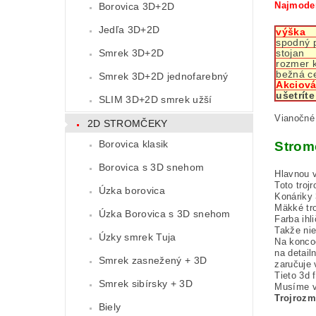
Najmoder
Borovica 3D+2D
Jedľa 3D+2D
výška
spodný 
Smrek 3D+2D
stojan
rozmer 
bežná c
Smrek 3D+2D jednofarebný
Akciová
ušetríte
SLIM 3D+2D smrek užší
Vianočné
2D STROMČEKY
Borovica klasik
Strom
Borovica s 3D snehom
Hlavnou 
Toto troj
Úzka borovica
Konáriky
Mäkké tro
Úzka Borovica s 3D snehom
Farba ihl
Takže nie
Úzky smrek Tuja
Na konco
na detail
Smrek zasnežený + 3D
zaručuje 
Tieto 3d 
Smrek sibírsky + 3D
Musíme vy
Trojrozm
Biely