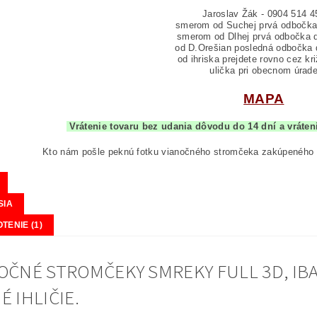
Jaroslav Žák - 0904 514 4
smerom od Suchej prvá odbočka
smerom od Dlhej prvá odbočka 
od D.Orešian posledná odbočka 
od ihriska prejdete rovno cez kr
ulička pri obecnom úrad
MAPA
Vrátenie tovaru bez udania dôvodu do 14 dní a vr
Kto nám pošle peknú fotku vianočného stromčeka zakúpeného
SIA
TENIE (1)
OČNÉ STROMČEKY SMREKY FULL 3D, IBA
É IHLIČIE.