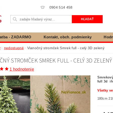
0904 514 458
latba - ZADARMO
Kontakt, obch. podmienky
Hodn
ienky ochrany osobných údajov
Cookies
Vráteni
v
nedostupné
Vianočný stromček Smrek full - celý 3D zelený
ČNÝ STROMČEK SMREK FULL - CELÝ 3D ZELENÝ
1 hodnotenie
Smrekový
full 3d i
Všetky ve
180cm 21