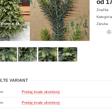
od 17
Značka
Kategóri
Záruka
ĽTE VARIANT
cm
Predaj trvale ukončený
cm
Predaj trvale ukončený