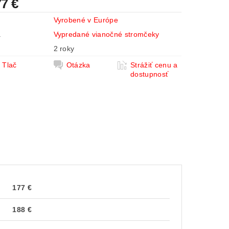
7 €
Vyrobené v Európe
a
Vypredané vianočné stromčeky
2 roky
Tlač
Otázka
Strážiť cenu a
dostupnosť
177 €
188 €